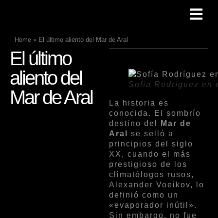
Home
»
El último aliento del Mar de Aral
El último
aliento del
Sofía Rodríguez en 
Mar de Aral
La historia es
conocida. El sombrío
destino del
Mar de
Aral
se selló a
principios del siglo
XX, cuando el más
prestigioso de los
climatólogos rusos,
Alexander Voeikov, lo
definió como un
«evaporador inútil».
Sin embargo, no fue