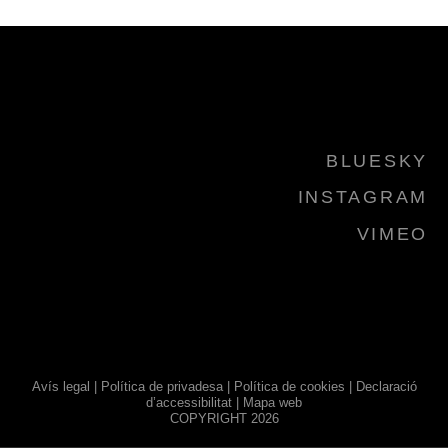
BLUESKY
INSTAGRAM
VIMEO
Avís legal
|
Política de privadesa
|
Política de cookies
|
Declaració
d’accessibilitat
|
Mapa web
COPYRIGHT 2026