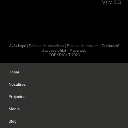
VIMEO
Avís legal
|
Política de privadesa
|
Política de cookies
|
Declaració
d’accessibilitat
|
Mapa web
COPYRIGHT 2026
Home
Nosaltres
Projectes
Media
Blog