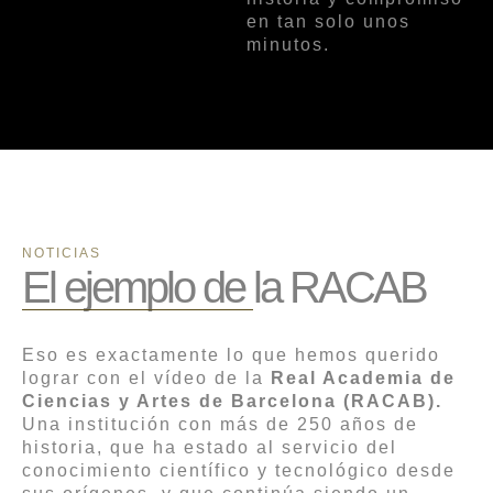
en tan solo unos
minutos.
NOTICIAS
El ejemplo de la RACAB
Eso es exactamente lo que hemos querido
lograr con el vídeo de la
Real Academia de
Ciencias y Artes de Barcelona (RACAB).
Una institución con más de 250 años de
historia, que ha estado al servicio del
conocimiento científico y tecnológico desde