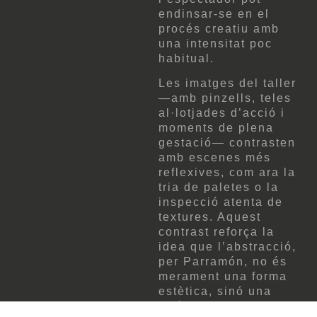
endinsar-se en el
procés creatiu amb
una intensitat poc
habitual.
Les imatges del taller
—amb pinzells, teles
al·lotjades d’acció i
moments de plena
gestació— contrasten
amb escenes més
reflexives, com ara la
tria de paletes o la
inspecció atenta de
textures. Aquest
contrast reforça la
idea que l’abstracció,
per Parramón, no és
merament una forma
estètica, sinó una
vivència plena. El film