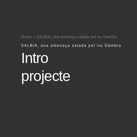
Home
»
SALBIA, una amenaça salada pel riu Gàmbia
SALBIA, una amenaça salada pel riu Gàmbia
Intro
projecte