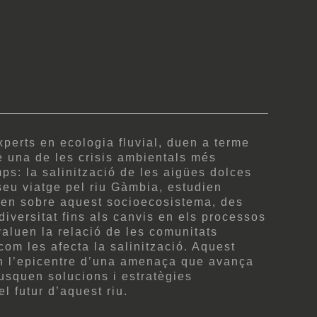
xperts en ecologia fluvial, duen a terme
e una de les crisis ambientals més
ps: la salinització de les aigües dolces
 seu viatge pel riu Gàmbia, estudien
men sobre aquest socioecosistema, des
diversitat fins als canvis en els processos
luen la relació de les comunitats
com les afecta la salinització. Aquest
n l’epicentre d’una amenaça que avança
usquen solucions i estratègies
el futur d’aquest riu.