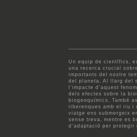
Un equip de científics, e
una recerca crucial sobr
importants del nostre tem
del planeta. Al llarg del
l’impacte d’aquest feno
dels efectes sobre la bio
biogeoquímics. També ava
riberenques amb el riu i 
viatge ens submergeix e
sense treva, mentre es b
d’adaptació per protegir 