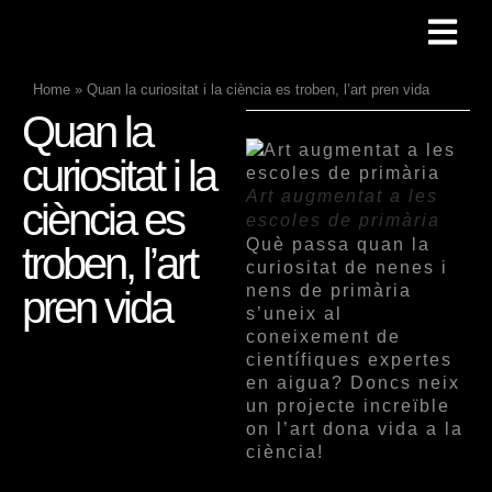
Home
»
Quan la curiositat i la ciència es troben, l’art pren vida
Quan la
curiositat i la
Art augmentat a les
ciència es
escoles de primària
Què passa quan la
troben, l’art
curiositat de nenes i
nens de primària
pren vida
s’uneix al
coneixement de
científiques expertes
en aigua? Doncs neix
un projecte increïble
on l’art dona vida a la
ciència!